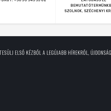
 DRÓT:
+36 30 345 35 82
LÁTOGASS EL
BEMUTATÓTERMÜNKB
SZOLNOK, SZÉCHENYI KRT
RTESÜLJ ELSŐ KÉZBŐL A LEGÚJABB HÍREKRŐL, ÚJDONSÁ