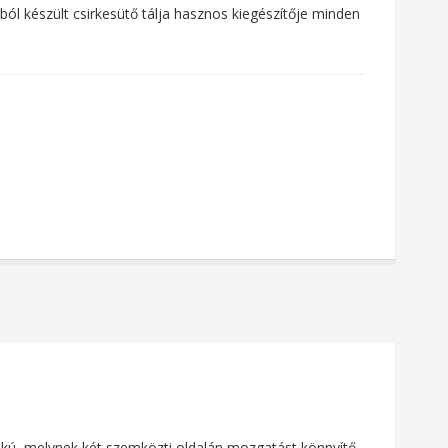
ól készült csirkesütő tálja hasznos kiegészítője minden
alakú, melynek két szemközti oldalán mozgatást könnyítő