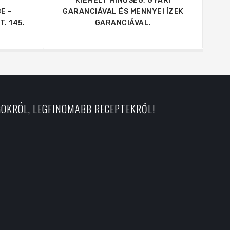
KIEMELT MINŐSÉG, GYÁRI
E –
GARANCIÁVAL ÉS MENNYEI ÍZEK
. 145.
GARANCIÁVAL.
GOKRÓL, LEGFINOMABB RECEPTEKRŐL!