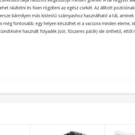
het ráültetni és fixen rögzíteni az egész csirkét. Az állított pozíción
persze bármilyen más kistestű szárnyashoz használható a tál, aminek ma
 ami még fontosabb: egy helyen készülhet el a vacsora minden eleme, id
ek ízesítésére használt folyadék (sör, fűszeres páclé) ide önthető, ett