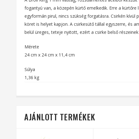
fogantyú van, a közepén kürtő emelkedik. Erre a kürtőre le
egyformán pirul, nincs szükség forgatásra. Csirkén kívül 
köret is helyet kapjon. A csirkesütő tállal egyszerre, és
belül üreges, teteje nyitott, ezért a csirke belső részein
Mérete
24 cm x 24 cm x 11,4 cm
Súlya
1,36 kg
AJÁNLOTT TERMÉKEK