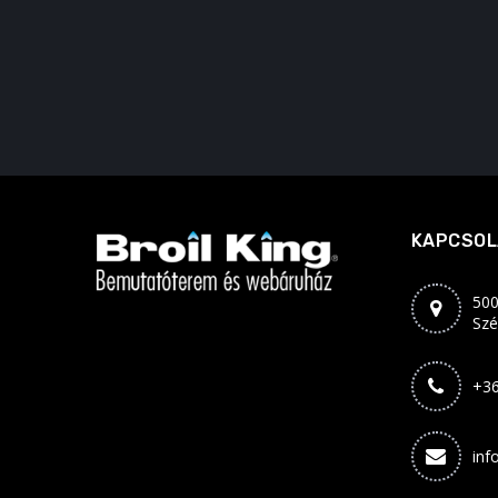
KAPCSOL
500
Szé
+36
inf