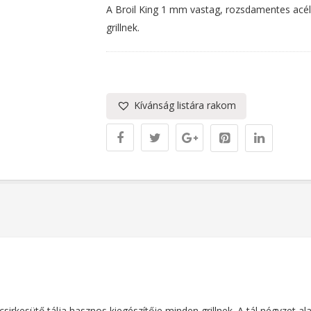
A Broil King 1 mm vastag, rozsdamentes acélb
grillnek.
Kívánság listára rakom
sirkesütő tálja hasznos kiegészítője minden grillnek. A tál négyzet 