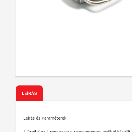
LEÍRÁS
Leírás és Paraméterek
A Broil King 1 mm vastag, rozsdamentes acélból készült c