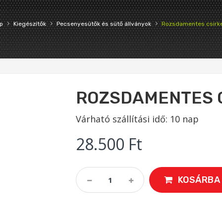
›
›
›
p
Kiegészítők
Pecsenyesütők és sütő állványok
Rozsdamentes csirke
ROZSDAMENTES C
Várható szállítási idő: 10 nap
28.500
Ft
Rozsdamentes
KOSÁRBA
Csirkesütő
Tál
Quantity