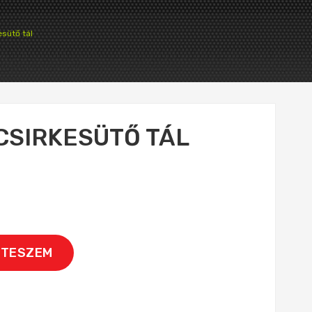
sütő tál
SIRKESÜTŐ TÁL
 TESZEM