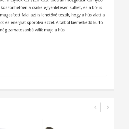
ak köszönhetően a csirke egyenletesen sülhet, és a bőr is
gasított falai azt is lehetővé teszik, hogy a hús alatt a
őt és energiát spórolva ezzel. A tálból kiemelkedő kürtő
ől még zamatosabbá válik majd a hús.