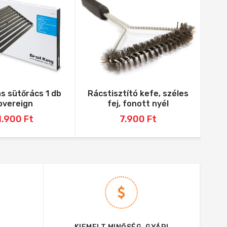
s sütőrács 1 db
Rácstisztító kefe, széles
Roz
overeign
fej, fonott nyél
1.900
Ft
7.900
Ft