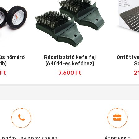
 hús hőmérő
Rácstisztító kefe fej
Öntöttva
db)
(64014-es keféhez)
S
Ft
7.600
Ft
2