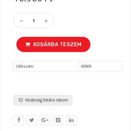
Broil
King
Szilikon
Alátét,
Oldalpolcra
KOSÁRBA TESZEM
Quantity
Cikkszám:
60009
Kívánság listára rakom