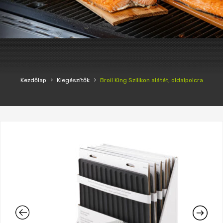
›
›
Kezdőlap
Kiegészítők
Broil King Szilikon alátét, oldalpolcra