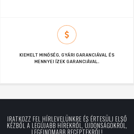
KIEMELT MINŐSÉG, GYÁRI GARANCIÁVAL ÉS
MENNYEI ÍZEK GARANCIÁVAL.
IRATKOZZ FEL HÍRLEVELÜNKRE ÉS ÉRTESÜLJ ELSŐ
KÉZBŐL A LEGÚJABB HÍREKRŐL, ÚJDONSÁGOKRÓL,
LEGFINOMABB RECEPTEKRŐL!