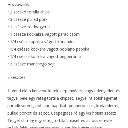
Hozzávalók:
• 2 zacskó tortilla chips
• 3 csésze pulled pork
• 1 csésze zöldhagyma
• 1 csésze kockákra vágott paradicsom
• 1/4 csésze apróra vágott koriander
• 1/4 csésze kockára vágott poblano paprika
• 1/4 csésze kockára vágott pepperoncini
• 3 csésze manchego sajt
Elkészítés:
1. Vedd elő a kedvenc kerek serpenyődet, vagy edényedet, és
tegyél bele egy réteg tortilla chipset. Tegyél rá zöldhagymát,
paradicsomot, poblano paprikát, pepperoncinit, korianderrel,
pulled porkot és sajtot. Csepegtess rá egy kis hoisin szószt.
Tegyél rá még egy réteg tortilla chipset és az összetevők
másik felét, csepegtess erre is egy kis hoisin szószt.