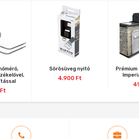
 hőmérő,
Sörösüveg nyitó
Prémium 
zékelővel,
Imperia
4.900
Ft
ítással
4
Ft