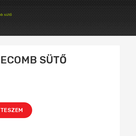
mb sütő
RKECOMB SÜTŐ
 TESZEM