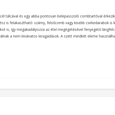
él tálcával és egy abba pontosan belepasszoló combtartóval érkezik, 
z is felakasztható: szárny, felsőcomb vagy kisebb csirkedarabok is ker
dékot is, így megakadályozza az étel megégetésével fenyegető lángfel
 válnak a nem kívánatos leragadások. A szett mindkét eleme használha