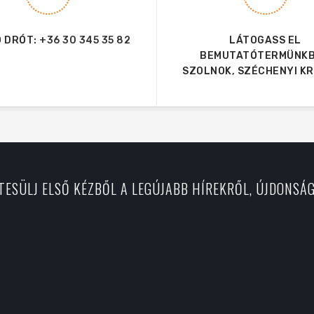
 DRÓT:
+36 30 345 35 82
LÁTOGASS EL
BEMUTATÓTERMÜNKB
SZOLNOK, SZÉCHENYI KRT
RTESÜLJ ELSŐ KÉZBŐL A LEGÚJABB HÍREKRŐL, ÚJDONSÁ