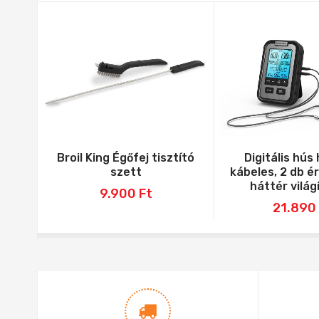
Broil King Égőfej tisztító
Digitális hús
szett
kábeles, 2 db ér
háttér világ
9.900
Ft
21.890