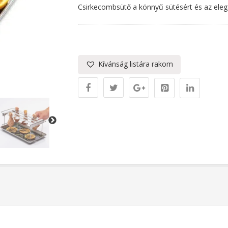
Csirkecombsütő a könnyű sütésért és az elegá
Kívánság listára rakom