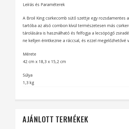
Leírás és Paraméterek
A Broil King csirkecomb sütő szettje egy rozsdamentes ac
tartóba az alsó combon kívül természetesen más csirkerés
tárolására is használható és felfogja a lecsöpögő zsira
ne kelljen érintkeznie a ráccsal, és ezzel megelőzhetővé
Mérete
42 cm x 18,3 x 15,2 cm
Súlya
1,3 kg
AJÁNLOTT TERMÉKEK