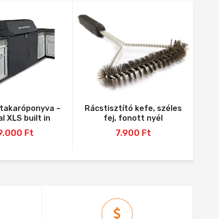
takaróponyva –
Rácstisztító kefe, széles
Bro
l XLS built in
fej, fonott nyél
dup
9.000
Ft
7.900
Ft