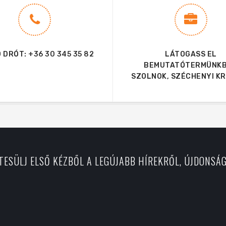
 DRÓT:
+36 30 345 35 82
LÁTOGASS EL
BEMUTATÓTERMÜNKB
SZOLNOK, SZÉCHENYI KRT
RTESÜLJ ELSŐ KÉZBŐL A LEGÚJABB HÍREKRŐL, ÚJDONSÁ