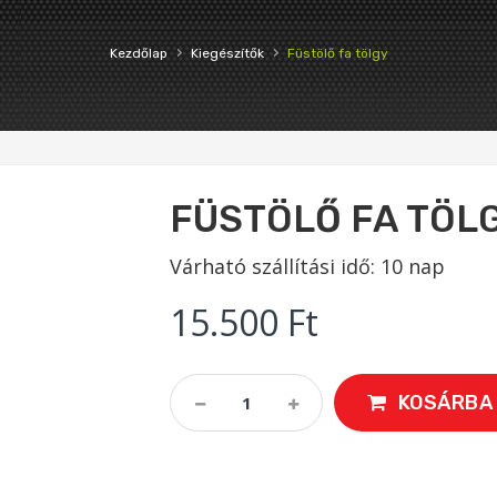
›
›
Kezdőlap
Kiegészítők
Füstölő fa tölgy
FÜSTÖLŐ FA TÖL
Várható szállítási idő: 10 nap
15.500
Ft
Füstölő
KOSÁRBA
Fa
Tölgy
Quantity