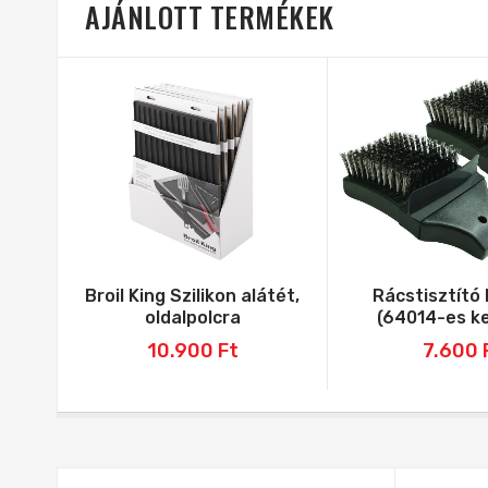
AJÁNLOTT TERMÉKEK
Broil King Szilikon alátét,
Rácstisztító 
oldalpolcra
(64014-es k
10.900
Ft
7.600