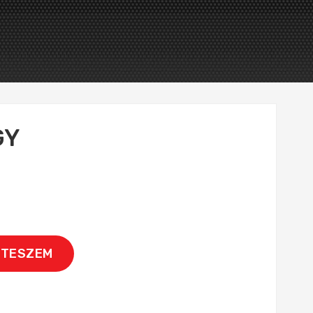
GY
 TESZEM