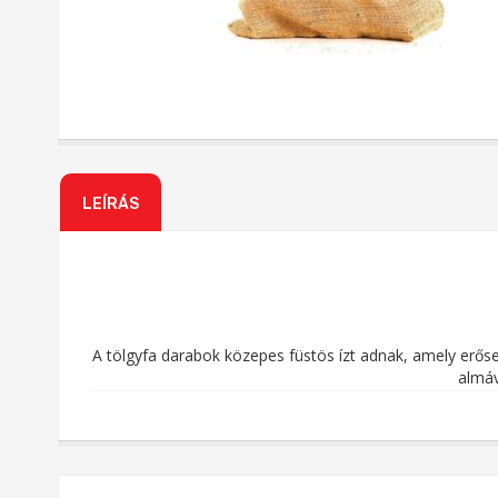
LEÍRÁS
A tölgyfa darabok közepes füstös ízt adnak, amely erős
almáv