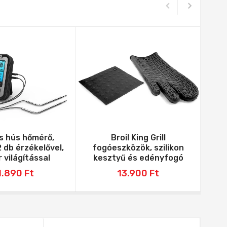
is hús hőmérő,
Broil King Grill
Rác
2 db érzékelővel,
fogóeszközök, szilikon
 világítással
kesztyű és edényfogó
1.890
Ft
13.900
Ft