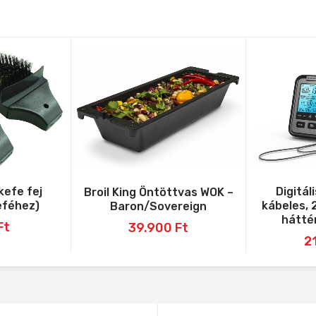
kefe fej
Digitál
Broil King Öntöttvas WOK –
eféhez)
kábeles, 
Baron/Sovereign
háttér
Ft
39.900
Ft
2