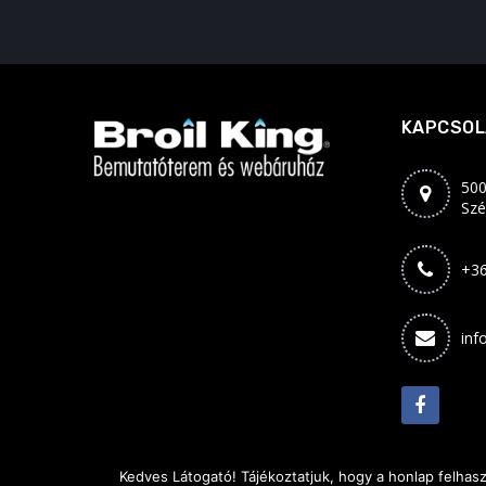
KAPCSOL
500
Szé
+36
inf
Kedves Látogató! Tájékoztatjuk, hogy a honlap felhas