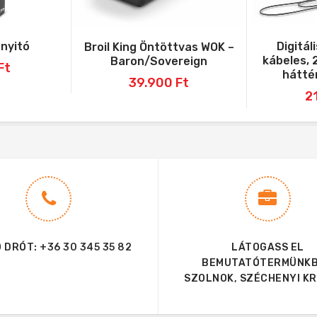
nyitó
Digitál
Broil King Öntöttvas WOK –
kábeles, 
Baron/Sovereign
Ft
háttér
39.900
Ft
2
 DRÓT:
+36 30 345 35 82
LÁTOGASS EL
BEMUTATÓTERMÜNKB
SZOLNOK, SZÉCHENYI KRT