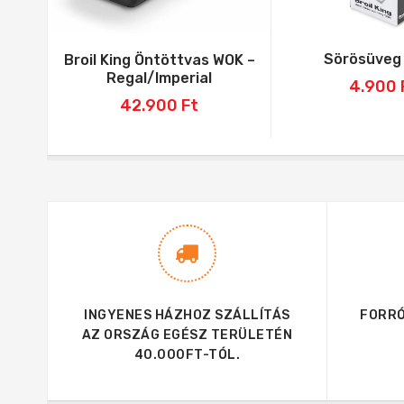
Sörösüveg 
Broil King Öntöttvas WOK –
Regal/Imperial
4.900
42.900
Ft
INGYENES HÁZHOZ SZÁLLÍTÁS
FORRÓ
AZ ORSZÁG EGÉSZ TERÜLETÉN
40.000FT-TÓL.