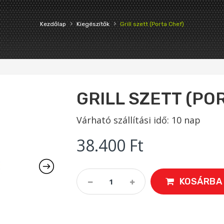
›
›
Kezdőlap
Kiegészítők
Grill szett (Porta Chef)
GRILL SZETT (PO
Várható szállítási idő: 10 nap
38.400
Ft
Grill
KOSÁRBA
Szett
(Porta
Chef)
Quantity