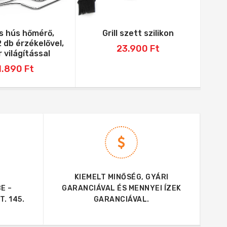
is hús hőmérő,
Grill szett szilikon
Bro
2 db érzékelővel,
dup
23.900
Ft
 világítással
1.890
Ft
KIEMELT MINŐSÉG, GYÁRI
E –
GARANCIÁVAL ÉS MENNYEI ÍZEK
. 145.
GARANCIÁVAL.