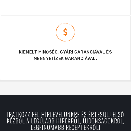
KIEMELT MINŐSÉG, GYÁRI GARANCIÁVAL ÉS
MENNYEI ÍZEK GARANCIÁVAL.
IRATKOZZ FEL HÍRLEVELÜNKRE ÉS ÉRTESÜLJ ELSŐ
KÉZBŐL A LEGÚJABB HÍREKRŐL, ÚJDONSÁGOKRÓL,
LEGFINOMABB RECEPTEKRŐL!