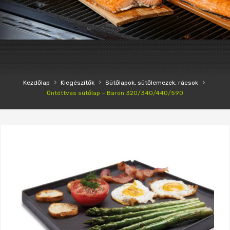
›
›
›
Kezdőlap
Kiegészítők
Sütőlapok, sütőlemezek, rácsok
Öntöttvas sütőlap – Baron 320/340/440/590