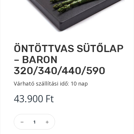
ÖNTÖTTVAS SÜTŐLAP
– BARON
320/340/440/590
Várható szállítási idő: 10 nap
43.900
Ft
Öntöttvas
Sütőlap
-