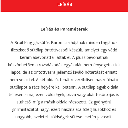
LEÍRÁS
Leírás és Paraméterek
A Broil King gázsütők Baron családjának minden tagjához
illeszkedő sütőlap öntöttvasból készült, amelyet egy védő
kerámiabevonattal láttak el. A plusz bevonatnak
köszönhetően a rozsdásodás egyáltalán nem fenyegeti a teli
lapot, de az öntöttvasra jellemző kiváló hőtartását emiatt
nem veszti el. A két oldalú, tehát reverzibilisen használható
sütőlapot a rács helyére kell betenni. A sütőlap egyik oldala
teljesen sima, ezen zöldségek, pizza vagy akár tükörtojás is
süthető, míg a másik oldala rácsozott. Ez gyönyörű
grillmintázatot hagy, ezért használata főleg húsokhoz és
nagyobb, szeletelt zöldségek sütése esetén javasolt.