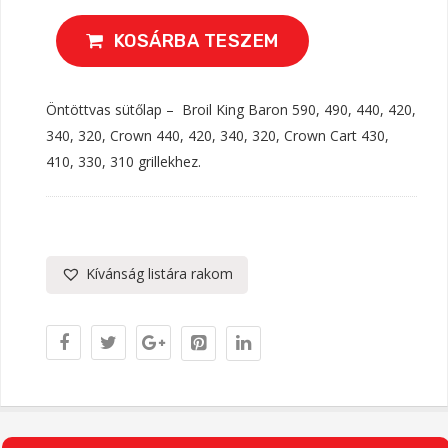
Baron
320/340/440/590
KOSÁRBA TESZEM
Quantity
Öntöttvas sütőlap – Broil King Baron 590, 490, 440, 420,
340, 320, Crown 440, 420, 340, 320, Crown Cart 430,
410, 330, 310 grillekhez.
Kívánság listára rakom