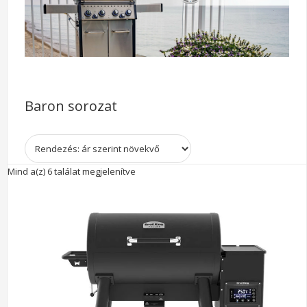
Baron sorozat
Sorted
Mind a(z) 6 találat megjelenítve
by
price:
low
to
high