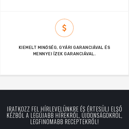
KIEMELT MINŐSÉG, GYÁRI GARANCIÁVAL ÉS
MENNYEI ÍZEK GARANCIÁVAL.
IRATKOZZ FEL HÍRLEVELÜNKRE ÉS ÉRTESÜLJ ELSŐ
KÉZBŐL A LEGÚJABB HÍREKRŐL, ÚJDONSÁGOKRÓL,
LEGFINOMABB RECEPTEKRŐL!