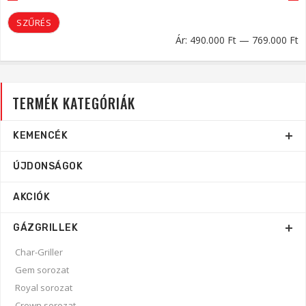
M
M
SZŰRÉS
á
á
Ár:
490.000 Ft
—
769.000 Ft
TERMÉK KATEGÓRIÁK
KEMENCÉK
ÚJDONSÁGOK
AKCIÓK
GÁZGRILLEK
Char-Griller
Gem sorozat
Royal sorozat
Crown sorozat