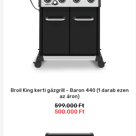
Broil King kerti gázgrill – Baron 440 (1 darab ezen
az áron)
599.000
Ft
Original price was: 599.000 Ft.
Current price is: 5
500.000
Ft