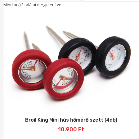
Sorted
Mind a(z) 3 találat megjelenítve
by
price:
low
to
high
Broil King Mini hús hőmérő szett (4db)
10.900
Ft