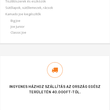
Tisztítószerek és eszközök
Sütőlapok, sütőlemezek, rácsok
Kamado Joe kiegészítők
Big Joe
Joe Junior
Classic Joe
INGYENES HÁZHOZ SZÁLLÍTÁS AZ ORSZÁG EGÉSZ
TERÜLETÉN 40.000FT-TÓL.