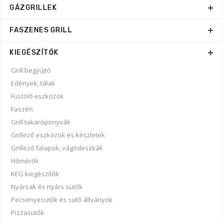
GÁZGRILLEK
FASZENES GRILL
KIEGÉSZÍTŐK
Grill begyújtó
Edények, tálak
Füstölő eszközök
Faszén
Grill takaróponyvák
Grillező eszközök és készletek
Grillező falapok, vágódeszkák
Hőmérők
KEG kiegészítők
Nyársak és nyárs sütők
Pecsenyesütők és sütő állványok
Pizzasütők