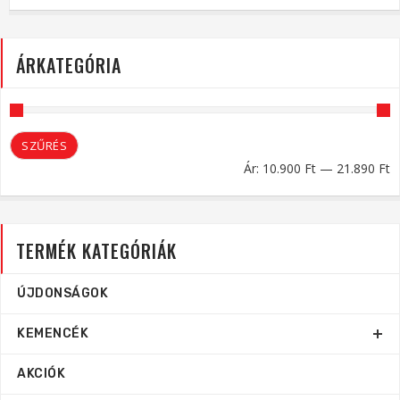
ÁRKATEGÓRIA
M
M
SZŰRÉS
á
á
Ár:
10.900 Ft
—
21.890 Ft
TERMÉK KATEGÓRIÁK
ÚJDONSÁGOK
KEMENCÉK
AKCIÓK