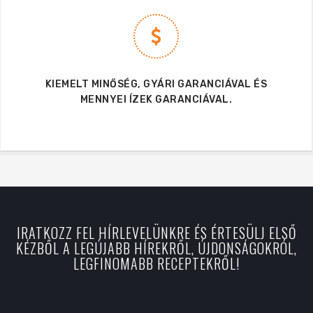
KIEMELT MINŐSÉG, GYÁRI GARANCIÁVAL ÉS
MENNYEI ÍZEK GARANCIÁVAL.
IRATKOZZ FEL HÍRLEVELÜNKRE ÉS ÉRTESÜLJ ELSŐ
KÉZBŐL A LEGÚJABB HÍREKRŐL, ÚJDONSÁGOKRÓL,
LEGFINOMABB RECEPTEKRŐL!