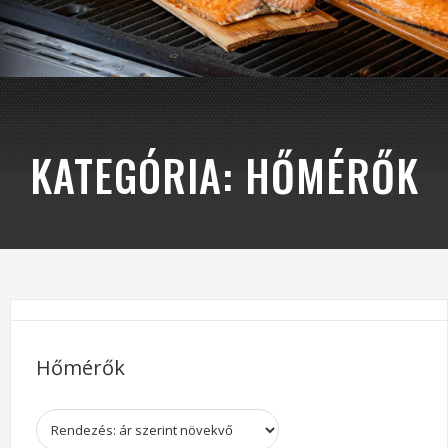
KATEGÓRIA:
HŐMÉRŐK
Hőmérők