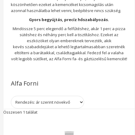
köszönhetően ezeket a kemencéket kicsomagolás után
azonnal használatba lehet venni, beépítésre nincs szükség.
Gyors begyújtás, precíz hőszabályozás.
Mindössze 5 perc elegendő a felfűtéshez, akár 1 perc a pizza
sütéshez és néhány perc kell a tisztításhoz. Ezeket az
eszközöket olyan embereknek tervezték, akik
kevés szabadidejüket a lehető legtartalmasabban szeretnék
eltölteni a barátaikkal, családtagjaikkal. Fedezd fel a valaha
volt legjobb sütőket, az Alfa Forni fa- és gáztüzelésű kemencéit!
Alfa Forni
Összesen 1 találat