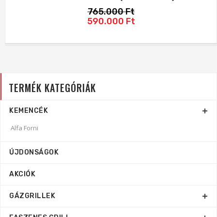
765.000
Ft
Original price was: 765.000 Ft.
Current price is: 5
590.000
Ft
TERMÉK KATEGÓRIÁK
KEMENCÉK
Alfa Forni
ÚJDONSÁGOK
AKCIÓK
GÁZGRILLEK