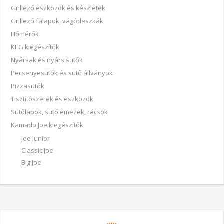
Grillező eszközök és készletek
Grillező falapok, vágódeszkák
Hőmérők
KEG kiegészítők
Nyársak és nyárs sütők
Pecsenyesütők és sütő állványok
Pizzasütők
Tisztítószerek és eszközök
Sütőlapok, sütőlemezek, rácsok
Kamado Joe kiegészítők
Joe Junior
Classic Joe
Big Joe