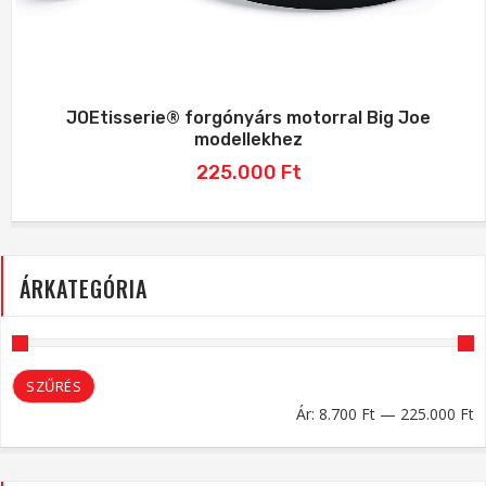
JOEtisserie® forgónyárs motorral Big Joe
modellekhez
225.000
Ft
ÁRKATEGÓRIA
M
M
SZŰRÉS
á
á
Ár:
8.700 Ft
—
225.000 Ft