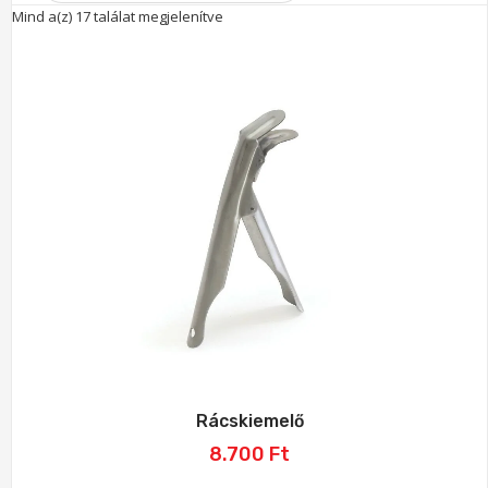
Sorted
Mind a(z) 17 találat megjelenítve
by
price:
low
to
high
Rácskiemelő
8.700
Ft