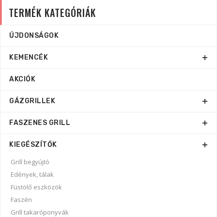
TERMÉK KATEGÓRIÁK
ÚJDONSÁGOK
KEMENCÉK
AKCIÓK
GÁZGRILLEK
FASZENES GRILL
KIEGÉSZÍTŐK
Grill begyújtó
Edények, tálak
Füstölő eszközök
Faszén
Grill takaróponyvák