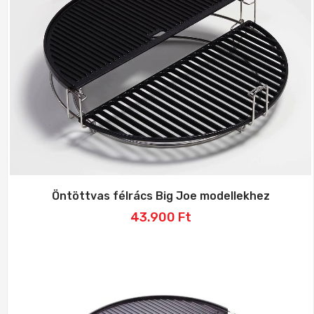
Öntöttvas félrács Big Joe modellekhez
43.900
Ft